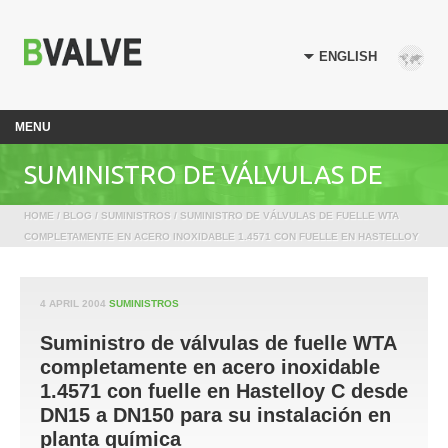
MENU
SUMINISTRO DE VÁLVULAS DE
HOME
/
BLOG
/
SUMINISTROS
/ SUMINISTRO DE VÁLVULAS DE FUELLE WTA
FUELLE WTA COMPLETAMENTE EN
COMPLETAMENTE EN ACERO INOXIDABLE 1.4571 CON FUELLE EN HASTELLOY
C DESDE DN15 A DN150 PARA SU INSTALACIÓN EN PLANTA QUÍMICA
ACERO INOXIDABLE 1.4571 CON
4 APRIL 2004
SUMINISTROS
Suministro de válvulas de fuelle WTA
FUELLE EN HASTELLOY C DESDE
completamente en acero inoxidable
1.4571 con fuelle en Hastelloy C desde
DN15 A DN150 PARA SU
DN15 a DN150 para su instalación en
planta química