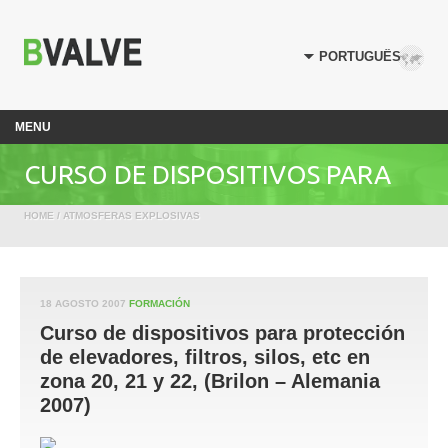
MENU
CURSO DE DISPOSITIVOS PARA
HOME
/
ATMOSFERAS EXPLOSIVAS
PROTECCIÓN DE ELEVADORES,
FILTROS, SILOS, ETC EN ZONA 20,
18 AGOSTO 2007
FORMACIÓN
Curso de dispositivos para protección
21 Y 22, (BRILON – ALEMANIA
de elevadores, filtros, silos, etc en
zona 20, 21 y 22, (Brilon – Alemania
2007)
2007)