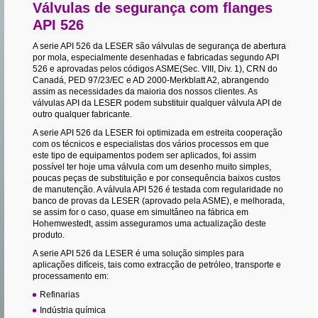
Válvulas de segurança com flanges
API 526
A serie API 526 da LESER são válvulas de segurança de abertura
por mola, especialmente desenhadas e fabricadas segundo API
526 e aprovadas pelos códigos ASME(Sec. VIII, Div. 1), CRN do
Canadá, PED 97/23/EC e AD 2000-Merkblatt A2, abrangendo
assim as necessidades da maioria dos nossos clientes. As
válvulas API da LESER podem substituir qualquer válvula API de
outro qualquer fabricante.
A serie API 526 da LESER foi optimizada em estreita cooperação
com os técnicos e especialistas dos vários processos em que
este tipo de equipamentos podem ser aplicados, foi assim
possível ter hoje uma válvula com um desenho muito simples,
poucas peças de substituição e por consequência baixos custos
de manutenção. A válvula API 526 é testada com regularidade no
banco de provas da LESER (aprovado pela ASME), e melhorada,
se assim for o caso, quase em simultâneo na fábrica em
Hohemwestedt, assim asseguramos uma actualização deste
produto.
A serie API 526 da LESER é uma solução simples para
aplicações difíceis, tais como extracção de petróleo, transporte e
processamento em:
Refinarias
Indústria química