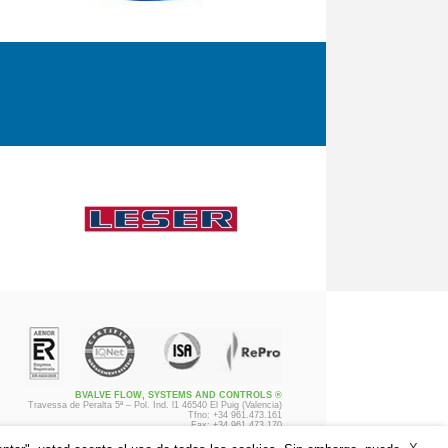
BVALVE FLOW, SYSTEMS AND CONTROLS ®
Travessa de Peralta 5ª – Pol. Ind. l1 46540 El Puig (Valencia)
Tfno: +34 961.473.161
Fax: +34 961.473.170
Renúncia