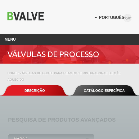
MENU
VÁLVULAS DE PROCESSO
HOME
/ VÁLVULAS DE CORTE PARA REACTOR E MISTURADORAS DE GÁS
AQUECIDO
DESCRIÇÃO
CATÁLOGO ESPECÍFICA
PESQUISA
DE PRODUTOS AVANÇADOS