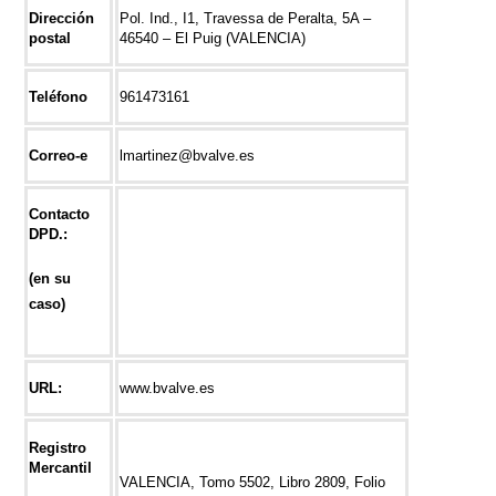
Dirección
Pol. Ind., I1, Travessa de Peralta, 5A –
postal
46540 – El Puig (VALENCIA)
Teléfono
961473161
Correo-e
lmartinez@bvalve.es
Contacto
DPD.:
(en su
caso)
URL:
www.bvalve.es
Registro
Mercantil
VALENCIA, Tomo 5502, Libro 2809, Folio