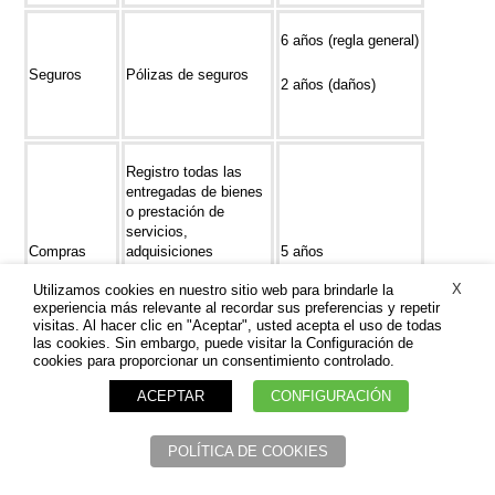
6 años (regla general)
Seguros
Pólizas de seguros
2 años (daños)
Registro todas las
entregadas de bienes
o prestación de
servicios,
Compras
adquisiciones
5 años
intracomunitarias,
X
Utilizamos cookies en nuestro sitio web para brindarle la
importaciones y
experiencia más relevante al recordar sus preferencias y repetir
exportaciones a
visitas. Al hacer clic en "Aceptar", usted acepta el uso de todas
efectos de IVA.
las cookies. Sin embargo, puede visitar la Configuración de
cookies para proporcionar un consentimiento controlado.
Tratamiento de datos
ACEPTAR
CONFIGURACIÓN
3 años
personales
POLÍTICA DE COOKIES
Datos personales de
empleados