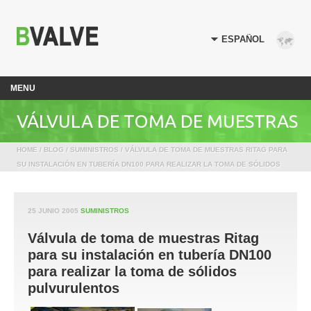
MENU
VÁLVULA DE TOMA DE MUESTRAS
HOME
/
BLOG
/
SUMINISTROS
/ VÁLVULA DE TOMA DE MUESTRAS RITAG PARA
RITAG PARA SU INSTALACIÓN EN
SU INSTALACIÓN EN TUBERÍA DN100 PARA REALIZAR LA TOMA DE SÓLIDOS
PULVURULENTOS
TUBERÍA DN100 PARA REALIZAR LA
25 JUNIO 2005
SUMINISTROS
Válvula de toma de muestras Ritag
TOMA DE SÓLIDOS
para su instalación en tubería DN100
para realizar la toma de sólidos
PULVURULENTOS
pulvurulentos