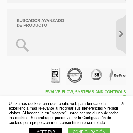
BUSCADOR AVANZADO
DE PRODUCTO
BVALVE FLOW, SYSTEMS AND CONTROLS
®
Travessa de Peralta 5ª – Pol. Ind. l1 46540 El
X
Utilizamos cookies en nuestro sitio web para brindarle la
Puig (Valencia)
experiencia más relevante al recordar sus preferencias y repetir
Tfno: +34 961.473.161
visitas. Al hacer clic en "Aceptar", usted acepta el uso de todas
Fax: +34 961.473.170
las cookies. Sin embargo, puede visitar la Configuración de
Aviso legal
cookies para proporcionar un consentimiento controlado.
Política de privacidad
ACEPTAR
CONFIGURACIÓN
Política de cookies