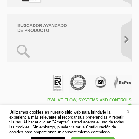
BUSCADOR AVANZADO
DE PRODUCTO
BVALVE FLOW, SYSTEMS AND CONTROLS
®
Travessa de Peralta 5ª – Pol. Ind. l1 46540 El
X
Utilizamos cookies en nuestro sitio web para brindarle la
Puig (Valencia)
experiencia más relevante al recordar sus preferencias y repetir
Tfno: +34 961.473.161
visitas. Al hacer clic en "Aceptar", usted acepta el uso de todas
Fax: +34 961.473.170
las cookies. Sin embargo, puede visitar la Configuración de
Aviso legal
cookies para proporcionar un consentimiento controlado.
Política de privacidad