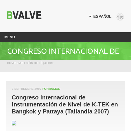
MENU
CONGRESO INTERNACIONAL DE
HOME
/
MEDICIÓN DE LÍQUIDOS
INSTRUMENTACIÓN DE NIVEL DE K-
TEK EN BANGKOK Y PATTAYA
2 SEPTIEMBRE 2007
FORMACIÓN
Congreso Internacional de
(TAILANDIA 2007)
Instrumentación de Nivel de K-TEK en
Bangkok y Pattaya (Tailandia 2007)