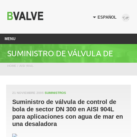
MENU
SUMINISTRO DE VÁLVULA DE
HOME
/
AISI 904L
CONTROL DE BOLA DE SECTOR DN
300 EN AISI 904L PARA
21 NOVIEMBRE 2005
SUMINISTROS
Suministro de válvula de control de
APLICACIONES CON AGUA DE MAR
bola de sector DN 300 en AISI 904L
para aplicaciones con agua de mar en
una desaladora
EN UNA DESALADORA