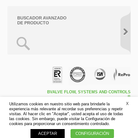
BUSCADOR AVANZADO
DE PRODUCTO
BVALVE FLOW, SYSTEMS AND CONTROLS
®
Travessa de Peralta 5ª – Pol. Ind. l1 46540 El
X
Utilizamos cookies en nuestro sitio web para brindarle la
Puig (Valencia)
experiencia más relevante al recordar sus preferencias y repetir
Tfno: +34 961.473.161
visitas. Al hacer clic en "Aceptar", usted acepta el uso de todas
Fax: +34 961.473.170
las cookies. Sin embargo, puede visitar la Configuración de
Aviso legal
cookies para proporcionar un consentimiento controlado.
Política de privacidad
ACEPTAR
CONFIGURACIÓN
Política de cookies