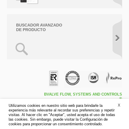
BUSCADOR AVANZADO
DE PRODUCTO
BVALVE FLOW, SYSTEMS AND CONTROLS
®
Travessa de Peralta 5ª – Pol. Ind. l1 46540 El
X
Utilizamos cookies en nuestro sitio web para brindarle la
Puig (Valencia)
experiencia más relevante al recordar sus preferencias y repetir
Tfno: +34 961.473.161
visitas. Al hacer clic en "Aceptar", usted acepta el uso de todas
Fax: +34 961.473.170
las cookies. Sin embargo, puede visitar la Configuración de
Aviso legal
cookies para proporcionar un consentimiento controlado.
Política de privacidad