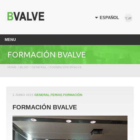
MENU
FORMACIÓN BVALVE
HOME
/
BLOG
/
GENERAL
/ FORMACIÓN BVALVE
3 JUNIO 2015
GENERAL
,
FERIAS
,
FORMACIÓN
FORMACIÓN BVALVE