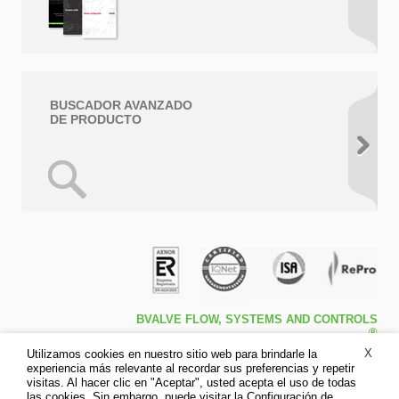
BUSCADOR AVANZADO
DE PRODUCTO
BVALVE FLOW, SYSTEMS AND CONTROLS
®
Travessa de Peralta 5ª – Pol. Ind. l1 46540 El
X
Utilizamos cookies en nuestro sitio web para brindarle la
Puig (Valencia)
experiencia más relevante al recordar sus preferencias y repetir
Tfno: +34 961.473.161
visitas. Al hacer clic en "Aceptar", usted acepta el uso de todas
Fax: +34 961.473.170
las cookies. Sin embargo, puede visitar la Configuración de