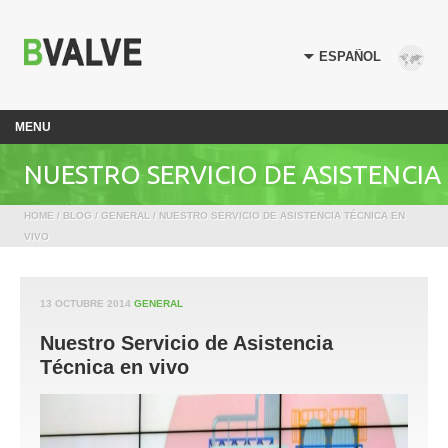
MENU
NUESTRO SERVICIO DE ASISTENCIA
HOME
/
BLOG
/
GENERAL
/ NUESTRO SERVICIO DE ASISTENCIA TÉCNICA EN
TÉCNICA EN VIVO
VIVO
13 OCTUBRE 2014
GENERAL
Nuestro Servicio de Asistencia
Técnica en vivo