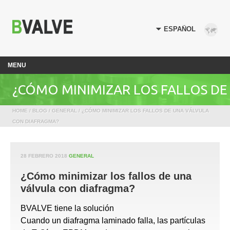
MENU
¿CÓMO MINIMIZAR LOS FALLOS DE
HOME
/
BLOG
/
GENERAL
/ ¿CÓMO MINIMIZAR LOS FALLOS DE UNA VÁLVULA
UNA VÁLVULA CON DIAFRAGMA?
CON DIAFRAGMA?
28 FEBRERO 2018
GENERAL
¿Cómo minimizar los fallos de una
válvula con diafragma?
BVALVE tiene la solución
Cuando un diafragma laminado falla, las partículas