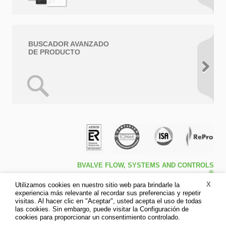
BUSCADOR AVANZADO
DE PRODUCTO
BVALVE FLOW, SYSTEMS AND CONTROLS
®
Travessa de Peralta 5ª – Pol. Ind. l1 46540 El
X
Utilizamos cookies en nuestro sitio web para brindarle la
Puig (Valencia)
experiencia más relevante al recordar sus preferencias y repetir
Tfno: +34 961.473.161
visitas. Al hacer clic en "Aceptar", usted acepta el uso de todas
Fax: +34 961.473.170
las cookies. Sin embargo, puede visitar la Configuración de
Aviso legal
cookies para proporcionar un consentimiento controlado.
Política de privacidad