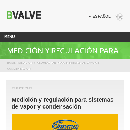
MENU
MEDICIÓN Y REGULACIÓN PARA
HOME
/ MEDICIÓN Y REGULACIÓN PARA SISTEMAS DE VAPOR Y
SISTEMAS DE VAPOR Y
CONDENSACIÓN
CONDENSACIÓN
29 MAYO 2013
Medición y regulación para sistemas
de vapor y condensación