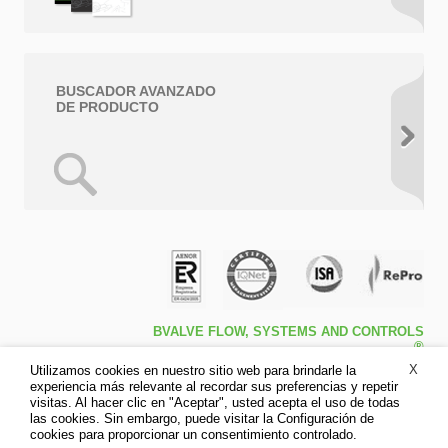
BUSCADOR AVANZADO
DE PRODUCTO
BVALVE FLOW, SYSTEMS AND CONTROLS
®
Travessa de Peralta 5ª – Pol. Ind. l1 46540 El
X
Utilizamos cookies en nuestro sitio web para brindarle la
Puig (Valencia)
experiencia más relevante al recordar sus preferencias y repetir
Tfno: +34 961.473.161
visitas. Al hacer clic en "Aceptar", usted acepta el uso de todas
Fax: +34 961.473.170
las cookies. Sin embargo, puede visitar la Configuración de
Aviso legal
cookies para proporcionar un consentimiento controlado.
Política de privacidad