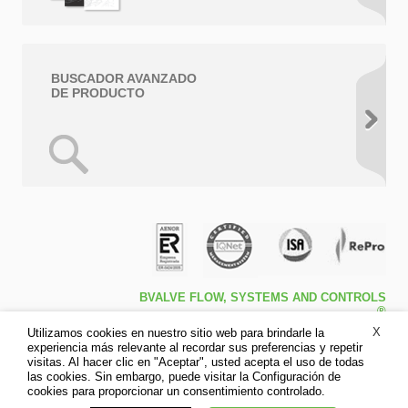
BUSCADOR AVANZADO
DE PRODUCTO
BVALVE FLOW, SYSTEMS AND CONTROLS
®
Travessa de Peralta 5ª – Pol. Ind. l1 46540 El
X
Utilizamos cookies en nuestro sitio web para brindarle la
Puig (Valencia)
experiencia más relevante al recordar sus preferencias y repetir
Tfno: +34 961.473.161
visitas. Al hacer clic en "Aceptar", usted acepta el uso de todas
Fax: +34 961.473.170
las cookies. Sin embargo, puede visitar la Configuración de
Aviso legal
cookies para proporcionar un consentimiento controlado.
Política de privacidad