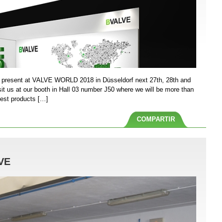
be present at VALVE WORLD 2018 in Düsseldorf next 27th, 28th and
isit us at our booth in Hall 03 number J50 where we will be more than
test products […]
COMPARTIR
LVE